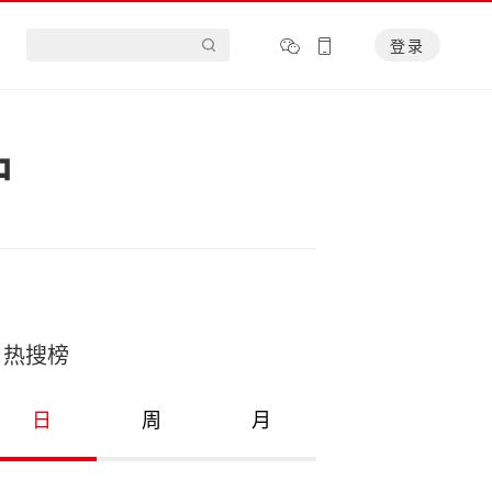
登录
中
热搜榜
日
周
月