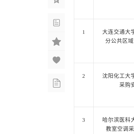
1
大连交通大
分公共区域
2
沈阳化工大
采购
3
哈尔滨医科
教室空调采