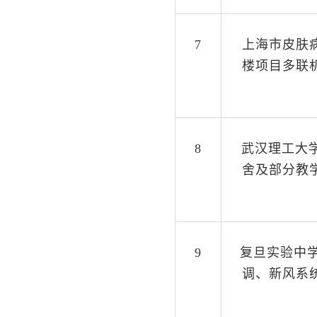
7
上海市皮肤
楼项目多联
8
武汉理工大学
舍及部分教
9
复旦实验中学
调、新风系