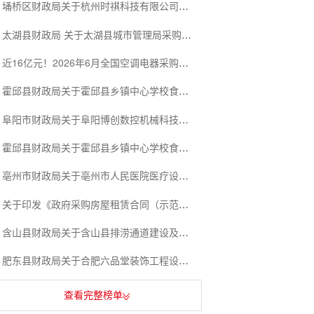
埇桥区财政局关于杭州时祺科技有限公司的行政处罚信息公告
太湖县财政局 关于太湖县城市管理局采购安庆市太湖县生活垃圾处理设施提标改造-电动三轮收集车项目的投诉处理结果公告
近16亿元！2026年6月全国空调电器采购有哪些亮点？
霍邱县财政局关于霍邱县乡镇中心学校食堂2026学年度第一批新鲜食材及原辅材料采购项目第1包的投诉处理结果公告
阜阳市财政局关于阜阳博创数控机械科技有限公司的行政处罚信息公告
霍邱县财政局关于霍邱县乡镇中心学校食堂2026学年度第二批新鲜食材及原辅材料采购项目第4包的投诉处理结果公告
亳州市财政局关于亳州市人民医院医疗设备更新项目（数字化X射线系统（DR））采购项目的投诉处理结果公告
关于印发《政府采购房屋租赁合同（示范文本）》的通知
含山县财政局关于含山县排涝通道建设及泵站建设与改造项目-排涝泵采购项目(二次)的投诉处理结果公告
肥东县财政局关于合肥六品堂装饰工程设计有限公司的行政处罚信息公告
查看完整榜单