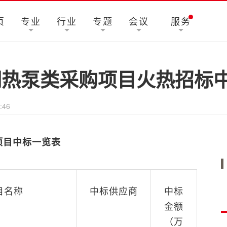
页
专业
行业
专题
会议
服务
调热泵类采购项目火热招标
:46
项目中标一览表
目名称
中标供应商
中标
金额
（万