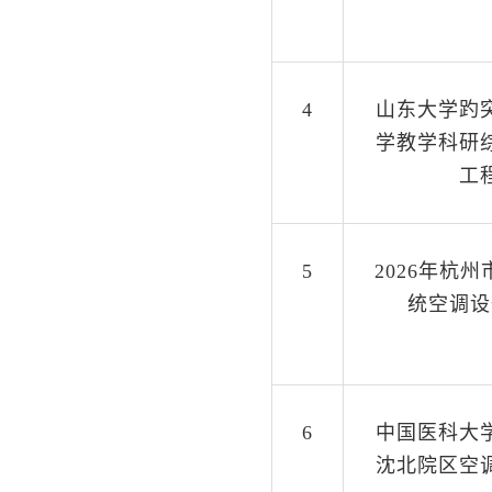
4
山东大学趵
学教学科研
工
5
2026年杭
统空调设
6
中国医科大
沈北院区空