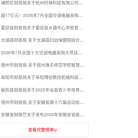
埇桥区财政局关于杭州时祺科技有限公司的行政处罚信息公告
超17亿元！2026年7月全国空调电器采购有哪些亮点？
霍邱县财政局关于霍邱县乡镇中心学校食堂2026学年度第一批新鲜食材及原辅材料采购项目第1包的投诉处理结果公告
太湖县财政局 关于太湖县妇幼保健院综合服务能力提升工程污水处理设备采购及安装项目的投诉处理结果公告
2026年7月全国十大空调电器采购大项目揭晓！
宿州市财政局 关于宿州逸夫师范学校智慧电钢琴实训室建设项目的投诉处理结果公告
阜阳市财政局关于阜阳博创数控机械科技有限公司的行政处罚信息公告
枞阳县财政局关于2025年全县青少年体育健身和全民健身器材补缺项目的投诉处理结果公告
宿州市财政局 关于安徽省第十六届运动会宿州市筹备工作委员会大型活动部开（闭）幕式采购项目的投诉处理结果公告
安徽省财政厅关于发布2026年安徽省省级预算安排政府购买服务实施项目的公告
查看完整榜单