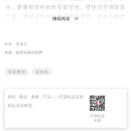
次，要重视室外机的安装空间。壁挂式空调安装
之前，需保证室外机的周围无遮挡，设备与障碍
继续阅读
物的距离≥50厘米，确保通风良好，避免设备散
热不良而导致性能下降。“此外，需提前规划管线
作者：
李成玉
长度。一般来说，室内外机连接管线长度为3米—
来源：政府采购信息网
5米，若超出此范围，需额外付费，每米管线费用
约100元—200元，因此，采购人需提前确认安装
安装费用
室外机
位置是否需要延长管线。”北京飞荔电器销售有限
公司大区经理徐振勇向记者介绍道。
商机 · 数据 · 参数 · 产品——空调电器采购
在安装壁挂式空调时，采购人需关注电源的适
搭起买卖桥梁。
配性。目前，市场上大多数壁挂式空调需要220V
单相电，但3匹以上机型可能需要380V三相电，
空调电器
采购
因此，采购人安装时，需明确用电环境是否匹