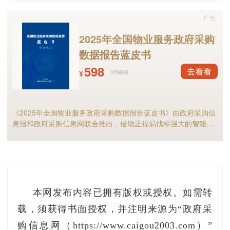
配。
广告
安徽美博智能电器集团有限公司工程总经理朱
2025年全国物业服务政府采购
京路补充道，设备安装时还需检查排水管坡度是
数据报告蓝皮书
否合理，防止积水；对于使用R32制冷剂的空
598
去看看
¥5980
¥
调，需严格保证抽真空时间在15分钟以上，以确
保制冷效果和使用安全。同时要明确安装费用构
《2025年全国物业服务政府采购数据报告蓝皮书》由政府采购信
成，有的品牌基础安装不收费，但加长支架、管
息报和政府采购信息网联合推出，借助正福易找标强大的智能标
线延长、高空作业等则需额外收费。
讯分析能力，全面解析2025年物业服务采购市场规模、竞争格局
以及细分市场现状等，物业服务采购行业的供应商和采购人不可
错过！
在售后服务方面，质保期是重要因素。目前，
主流品牌通常提供6年—8年整机质保，有的品牌
则提供“整机10年包修”服务，建议采购人根据实
本网发布内容已拥有版权或授权。如需转
际需求合理要求质保期。“供应商的售后响应速度
载，须获得书面授权，并注明来源为“政府采
也不容忽视，建议采购人选择售后服务网点多、
购信息网（https://www.caigou2003.com）”